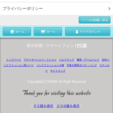
プライバシーポリシー
ページの先頭へ戻る
ホーム
カート
マイアカウント
表示切替 :
スマートフォン
|
PC版
｜
トップページ
｜
アナーキーシャツ・Ｔシャツ
｜
バムフラップ
｜
腕章・アームバンド
｜
自作パ
ンクファッション用パーツ
｜
パンクファッション小物
｜
手巻き煙草ポーチ・バッグ
｜
ステッカ
ー
｜
サイトマップ
｜
Copyright(C) SPARK All Right Reserved
｜
ＰＣ版を表示
｜
スマホ版を表示
｜