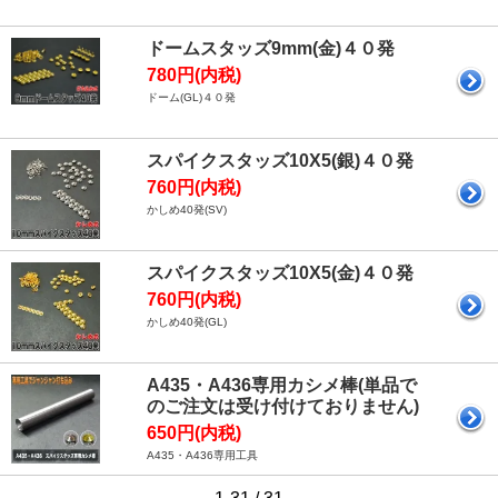
ドームスタッズ9mm(金)４０発
780円(内税)
ドーム(GL)４０発
スパイクスタッズ10X5(銀)４０発
760円(内税)
かしめ40発(SV)
スパイクスタッズ10X5(金)４０発
760円(内税)
かしめ40発(GL)
A435・A436専用カシメ棒(単品で
のご注文は受け付けておりません)
650円(内税)
A435・A436専用工具