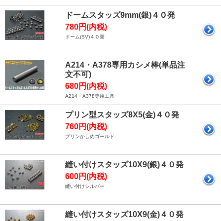
ドームスタッズ9mm(銀)４０発
780円(内税)
ドーム(SV)４０発
A214・A378専用カシメ棒(単品注
文不可)
680円(内税)
A214・A378専用工具
プリン型スタッズ8X5(金)４０発
760円(内税)
プリンかしめゴールド
縫い付けスタッズ10X9(銀)４０発
600円(内税)
縫い付けシルバー
縫い付けスタッズ10X9(金)４０発