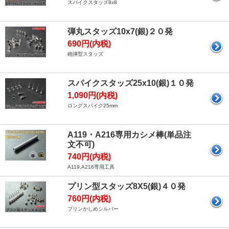
スパイクスタッズ8x8
弾丸スタッズ10x7(銀)２０発
690円(内税)
砲弾型スタッズ
スパイクスタッズ25x10(銀)１０発
1,090円(内税)
ロングスパイク25mm
A119・A216専用カシメ棒(単品注
文不可)
740円(内税)
A119,A216専用工具
プリン型スタッズ8X5(銀)４０発
760円(内税)
プリンかしめシルバー