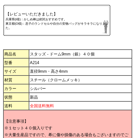
【レビューいただきました】
兵庫県(I様)：かしめ棒は絶対おすすめです。
東京都(O様)：息子のランドセルや自分の安物バッグがキラキラになりまし
た。
商品名
スタッズ - ドーム9mm（銀）４０個
型番
A214
サイズ
直径9mm・高さ4mm
材質
スチール（クロームメッキ）
カラー
シルバー
状態
新品
送料
全国送料無料
【注意事項】
※１セット４０個入りです
※大量生産品ですので、希に傷や損傷のある場合もございますのでご