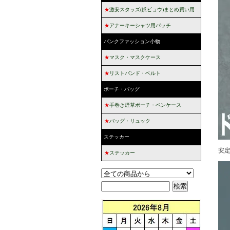
★
激安スタッズ(鋲ビョウ)まとめ買い用
★
アナーキーシャツ用パッチ
パンクファッション小物
★
マスク・マスクケース
★
リストバンド・ベルト
ポーチ・バッグ
★
手巻き煙草ポーチ・ペンケース
★
バッグ・リュック
ステッカー
安
★
ステッカー