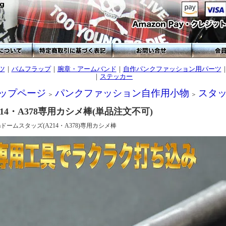
ツ
｜
バムフラップ
｜
腕章・アームバンド
｜
自作パンクファッション用パーツ
｜
ステッカー
ップページ
パンクファッション自作用小物
スタッズ
＞
＞
214・A378専用カシメ棒(単品注文不可)
mドームスタッズ(A214・A378)専用カシメ棒