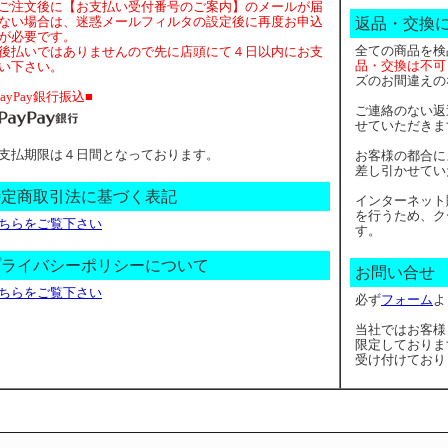
ご注文後に【お支払い受付番号のご案内】のメールが届
ない場合は、迷惑メールフィルタの設定後に再度お申込
返品・交換
が必要です。
全ての商品を検
後払いではありませんので先に店頭にて４日以内にお支
品・交換は不可
い下さい。
ズのお間違えの
PayPay銀行振込■
ご連絡のない返
せていただきま
支払期限は４日間となっております。
お客様の都合に
差し引かせてい
特定商取引法に基づく表記
インターネット
を行うため、ク
ちらをご覧下さい
す。
プライバシーポリシーについて
お問い合せ
ちらをご覧下さい
必ず
フォーム
よ
当社ではお客様
限定しておりま
受け付けており