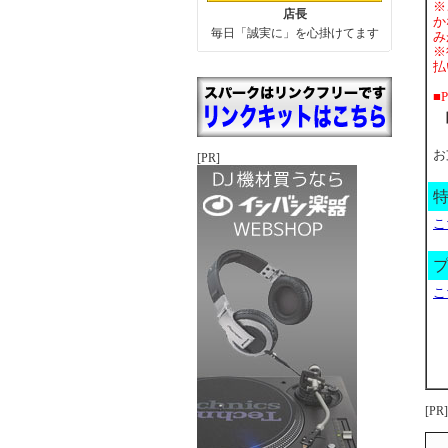
※
店長
か
毎日「誠実に」を心掛けてます
み
※
払
■
お
[PR]
こ
こ
[PR]