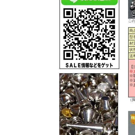
こ
商
型
材
状
送
【
※
※
※
※
（