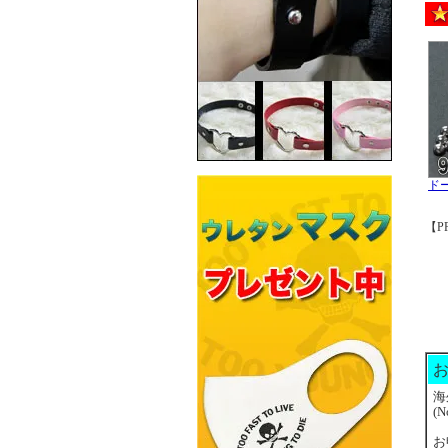
ド
【P
海
(N
お