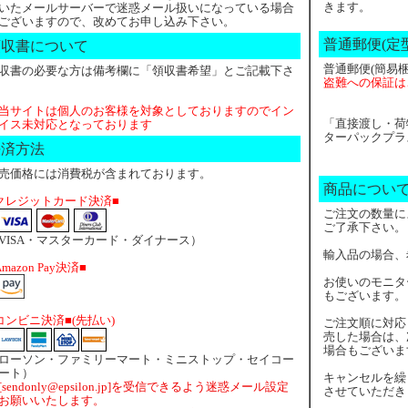
きます。
いたメールサーバーで迷惑メール扱いになっている場合
ございますので、改めてお申し込み下さい。
普通郵便(定
領収書について
普通郵便(簡易梱
収書の必要な方は備考欄に「領収書希望」とご記載下さ
盗難への保証は
当サイトは個人のお客様を対象としておりますのでイン
「直接渡し・荷
イス未対応となっております
ターパックプラ
決済方法
売価格には消費税が含まれております。
商品につい
クレジットカード決済■
ご注文の数量に
ご了承下さい。
VISA・マスターカード・ダイナース）
輸入品の場合、
Amazon Pay決済■
お使いのモニタ
もございます。
コンビニ決済■(先払い)
ご注文順に対応
売した場合は、
場合もございま
ローソン・ファミリーマート・ミニストップ・セイコー
ート）
キャンセルを繰
[sendonly@epsilon.jp]を受信できるよう迷惑メール設定
させていただき
お願いいたします。