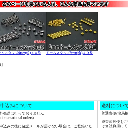
ームスタッズ9mm(銀)４０発
ドームスタッズ9mm(金)４０発
R】
お申込みについて
送料につい
外発送は行っておりません
普通郵便(簡易梱
o international orders)
※普通郵便をご
は当社負担にて
申込みの後に確認メールが届かない場合は、ご登録いた