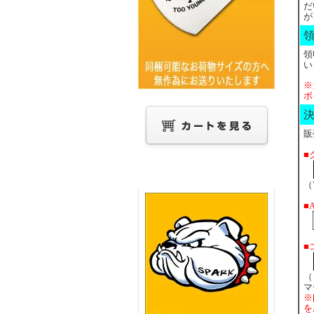
だ
が
領
い
※
ボ
販
■
（
■
■
（
マ
※
を