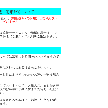
型・定形外)について
包)は、
郵便受けへのお届けとなり紛失・
ございません。
物追跡サービス」をご希望の場合は、[レ
ス]もしくは[ゆうパック]をご指定下さい。
て
よっては出荷にお時間をいただきますので
希にスレなどある場合もございます。
ー特性により多少色合いの違いがある場合
しておりますので、大量のご注文を頂き完
次のお客様に次期入荷までお待ちいただく
す。
り返されるお客様は、新規ご注文をお断り
ます。