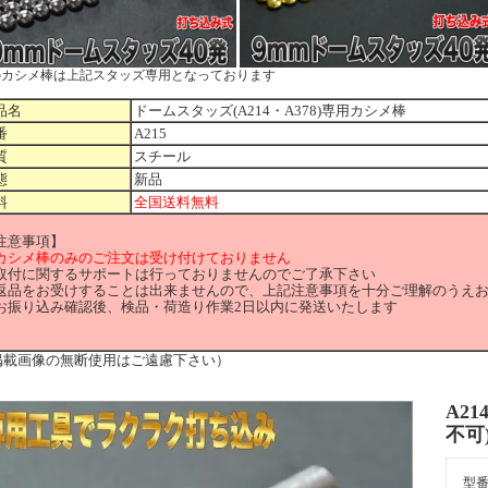
のカシメ棒は上記スタッズ専用となっております
品名
ドームスタッズ(A214・A378)専用カシメ棒
番
A215
質
スチール
態
新品
料
全国送料無料
注意事項】
カシメ棒のみのご注文は受け付けておりません
取付に関するサポートは行っておりませんのでご了承下さい
返品をお受けすることは出来ませんので、上記注意事項を十分ご理解のうえ
お振り込み確認後、検品・荷造り作業2日以内に発送いたします
掲載画像の無断使用はご遠慮下さい）
A2
不可
型