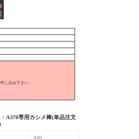
お申し込み下さい
14・A378専用カシメ棒(単品注文
)
番
A215