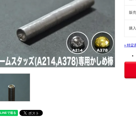
販
購
» 特