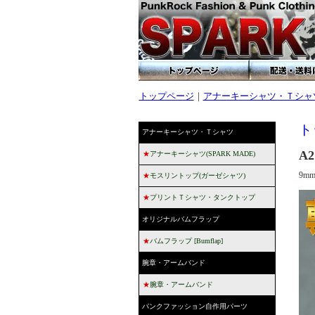
トップページ
｜
アナーキーシャツ・Ｔシャ
ト
アナーキーシャツ・Ｔシャツ
A
★
アナーキーシャツ(SPARK MADE)
9m
★
モスリントップ(ガーゼシャツ)
★
プリントＴシャツ・タンクトップ
オリジナルバムフラップ
★
バムフラップ [Bumflap]
腕章・アームバンド
★
腕章・アームバンド
パンクファッション自作用パーツ