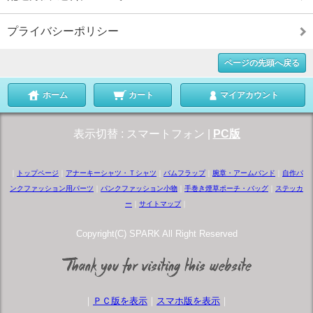
プライバシーポリシー
ページの先頭へ戻る
ホーム
カート
マイアカウント
表示切替 :
スマートフォン
|
PC版
｜
トップページ
｜
アナーキーシャツ・Ｔシャツ
｜
バムフラップ
｜
腕章・アームバンド
｜
自作パ
ンクファッション用パーツ
｜
パンクファッション小物
｜
手巻き煙草ポーチ・バッグ
｜
ステッカ
ー
｜
サイトマップ
｜
Copyright(C) SPARK All Right Reserved
｜
ＰＣ版を表示
｜
スマホ版を表示
｜