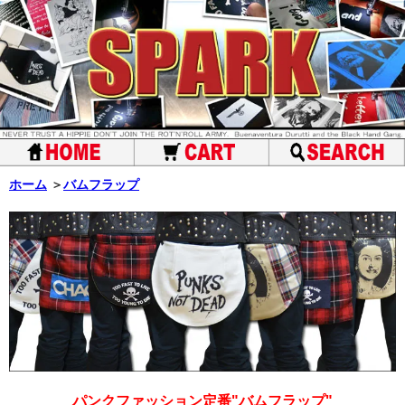
ホーム
＞
バムフラップ
パンクファッション定番"バムフラップ"