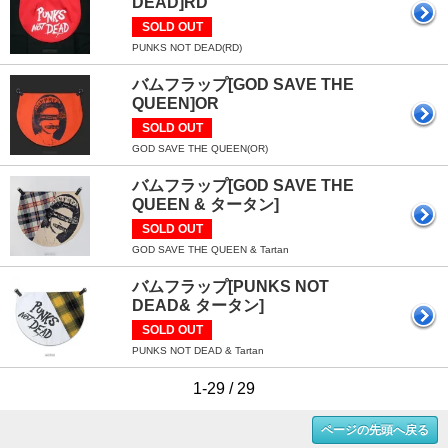
DEAD]RD
SOLD OUT
PUNKS NOT DEAD(RD)
バムフラップ[GOD SAVE THE
QUEEN]OR
SOLD OUT
GOD SAVE THE QUEEN(OR)
バムフラップ[GOD SAVE THE
QUEEN & タータン]
SOLD OUT
GOD SAVE THE QUEEN & Tartan
バムフラップ[PUNKS NOT
DEAD& タータン]
SOLD OUT
PUNKS NOT DEAD & Tartan
1-29 / 29
ページの先頭へ戻る